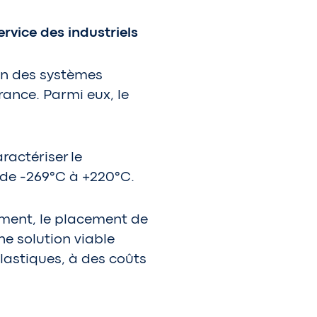
rvice des industriels
on des systèmes
ance. Parmi eux, le
actériser le
 de -269°C à +220°C.
ement, le placement de
e solution viable
lastiques, à des coûts