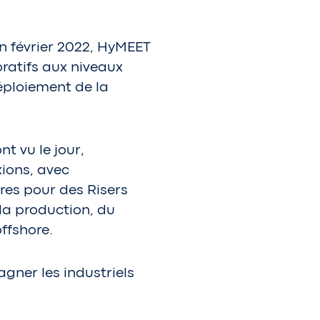
 février 2022, HyMEET
oratifs aux niveaux
déploiement de la
t vu le jour,
xions, avec
res pour des Risers
 la production, du
ffshore.
gner les industriels