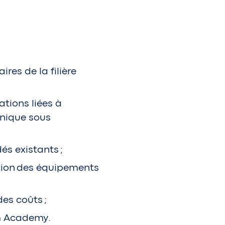
res de la filière
ations liées à
nique sous
és existants ;
tion des équipements
des coûts ;
m Academy.