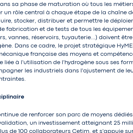
e dans sa phase de maturation où tous les métiers
r un rôle central à chaque étape de la chaîne d
uire, stocker, distribuer et permettre le déplo
de fabrication et de tests de tous les équipem
, vannes, réservoirs, tuyauterie…) doivent êtr
ogène. Dans ce cadre, le projet stratégique HyM
 mécanique française des moyens et compétence
 liée à l'utilisation de l'hydrogène sous ses fo
mpagner les industriels dans l'ajustement de leu
traintes.
iplinaire
continue de renforcer son parc de moyens dédiés
validation, un investissement atteignant 25 mil
plus de 100 collaborateurs Cetim, et s'appuie su