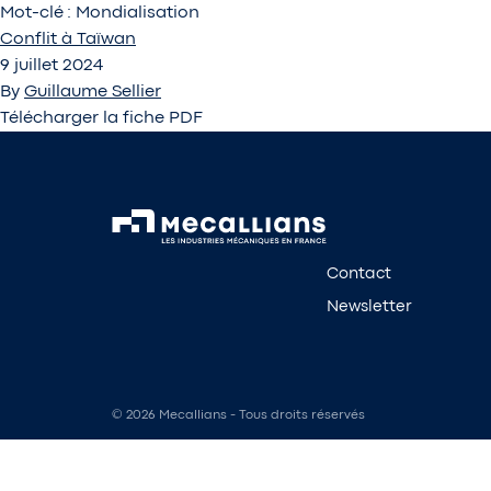
Mot-clé :
Mondialisation
Conflit à Taïwan
9 juillet 2024
By
Guillaume Sellier
Télécharger la fiche PDF
Contact
Newsletter
© 2026 Mecallians - Tous droits réservés